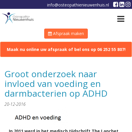
info@osteopathienieuwenhuis.nl
Toggle
navigat
Afspraak maken
Maak nu online uw afspraak of bel ons op 06 252 55 807!
Groot onderzoek naar
invloed van voeding en
darmbacterien op ADHD
20-12-2016
In 2011 werd in het medisch tijdschrift The Lanchet