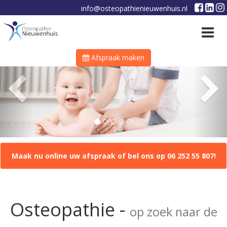
info@osteopathienieuwenhuis.nl
Toggle
navigat
Afspraak maken
Previous
N
Maak nu online uw afspraak of bel ons op 06 252 55 807!
Osteopathie -
op zoek naar de