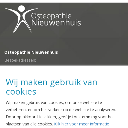
Osteopathie Nieuwenhuis
Bezoekadressen:
•
Dr. Albert Schweitzerplein 5,
Hardenberg-Baalder
•
De Schans 9A,
Hardenberg-Marslanden
Wij maken gebruik van
•
Carrouselplein 8,
Ommen
cookies
Telefoon:
06 252 55 807
Wij maken gebruik van cookies, om onze website te
E-mailadres:
verbeteren, en om het verkeer op de website te analyseren.
info@osteopathienieuwenhuis.nl
Door op akkoord te klikken, geef je toestemming voor het
plaatsen van alle cookies.
Klik hier voor meer informatie
Afspraak maken: